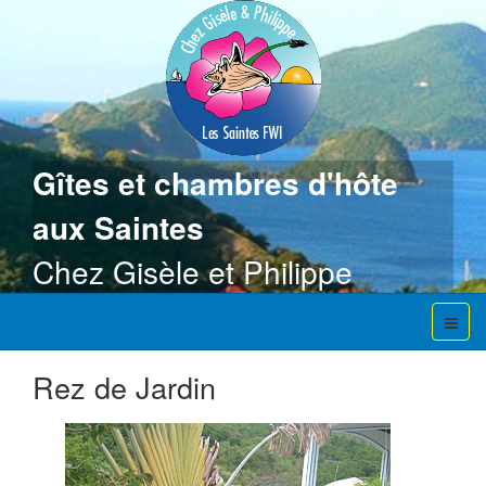
Gîtes
et
chambres d'hôte
aux Saintes
Chez Gisèle et Philippe
Rez de Jardin